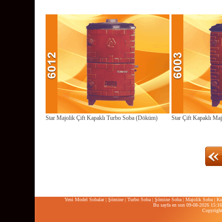
Star Majolik Çift Kapaklı Turbo Soba (Döküm)
Star Çift Kapaklı Ma
Yeni Model Sobalar
|
Şömine
|
Turbo Soba
|
Şömine Soba
|
Majolik Soba
|
Ku
Bu sayfa en son 09-08-2026 15:16:
Copyrigh