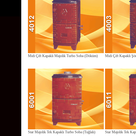
Midi Çift Kapaklı Majolik Turbo Soba (Döküm)
Midi Çift Kapaklı Şö
Star Majolik Tek Kapaklı Turbo Soba (Tuğlalı)
Star Majolik Tek Ka