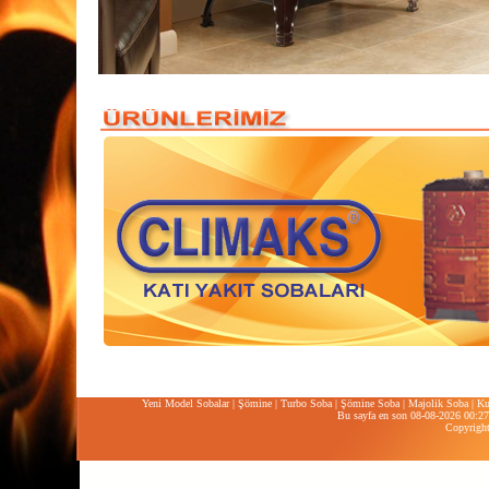
Yeni Model Sobalar
|
Şömine
|
Turbo Soba
|
Şömine Soba
|
Majolik Soba
|
Ku
Bu sayfa en son 08-08-2026 00:27:
Copyrigh