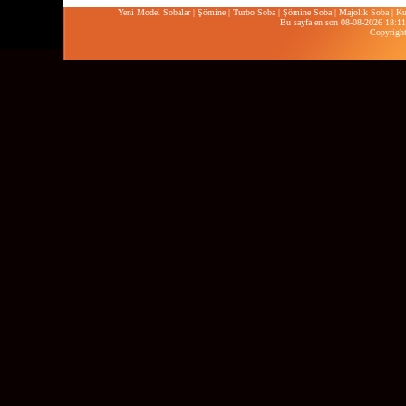
Yeni Model Sobalar
|
Şömine
|
Turbo Soba
|
Şömine Soba
|
Majolik Soba
|
Ku
Bu sayfa en son 08-08-2026 18:11:
Copyrigh