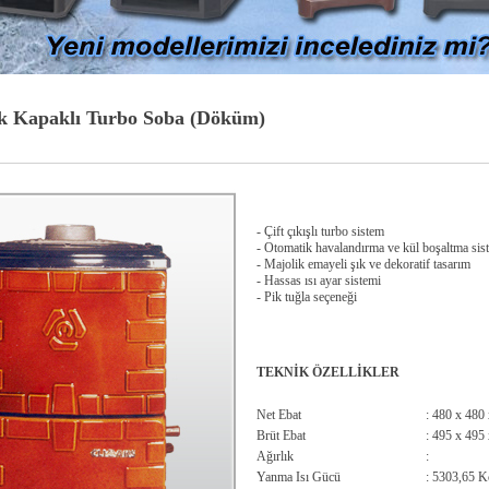
ek Kapaklı Turbo Soba (Döküm)
- Çift çıkışlı turbo sistem
- Otomatik havalandırma ve kül boşaltma sis
- Majolik emayeli şık ve dekoratif tasarım
- Hassas ısı ayar sistemi
- Pik tuğla seçeneği
TEKNİK ÖZELLİKLER
Net Ebat
: 480 x 480
Brüt Ebat
: 495 x 495
Ağırlık
:
Yanma Isı Gücü
: 5303,65 K