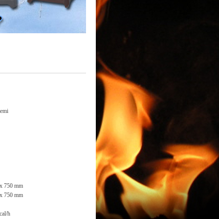
temi
 x 750 mm
 x 750 mm
cal/h