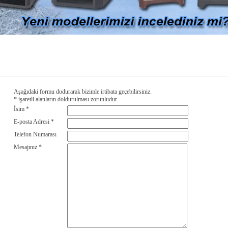
Aşağıdaki formu dodurarak bizimle irtibata geçebilirsiniz.
*
işaretli alanların doldurulması zorunludur.
İsim
*
E-posta Adresi
*
Telefon Numarası
Mesajınız
*