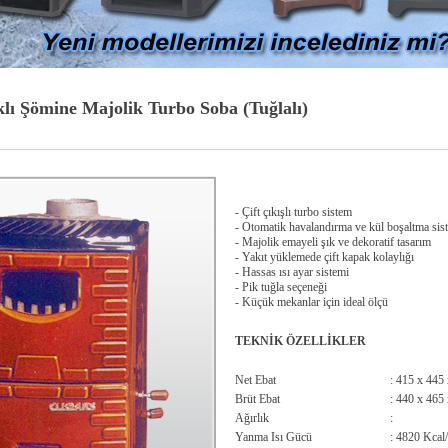
klı Şömine Majolik Turbo Soba (Tuğlalı)
- Çift çıkışlı turbo sistem
- Otomatik havalandırma ve kül boşaltma sis
- Majolik emayeli şık ve dekoratif tasarım
- Yakıt yüklemede çift kapak kolaylığı
- Hassas ısı ayar sistemi
- Pik tuğla seçeneği
- Küçük mekanlar için ideal ölçü
TEKNİK ÖZELLİKLER
Net Ebat
: 415 x 445
Brüt Ebat
: 440 x 465
Ağırlık
:
Yanma Isı Gücü
: 4820 Kcal