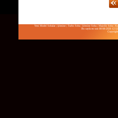
Yeni Model Sobalar
|
Şömine
|
Turbo Soba
|
Şömine Soba
|
Majolik Soba
|
Ku
Bu sayfa en son 08-08-2026 12:52:
Copyrigh