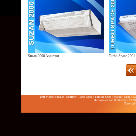
Suzan 2000 Aspiratör
Turbo Space 2001 
Yeni Model Sobalar
|
Şömine
|
Turbo Soba
|
Şömine Soba
|
Majolik Soba
|
Ku
Bu sayfa en son 08-08-2026 10:49:
Copyrigh