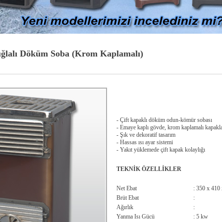
Tuğlalı Döküm Soba (Krom Kaplamalı)
- Çift kapaklı döküm odun-kömür sobası
- Emaye kaplı gövde, krom kaplamalı kapakl
- Şık ve dekoratif tasarım
- Hassas ısı ayar sistemi
- Yakıt yüklemede çift kapak kolaylığı
TEKNİK ÖZELLİKLER
Net Ebat
: 350 x 410
Brüt Ebat
:
Ağırlık
:
Yanma Isı Gücü
: 5 kw