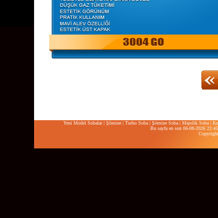
Yeni Model Sobalar
|
Şömine
|
Turbo Soba
|
Şömine Soba
|
Majolik Soba
|
Ku
Bu sayfa en son 06-08-2026 22:45:
Copyrigh