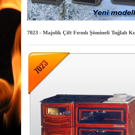
7023 - Majolik Çift Fırınlı Şömineli Tuğlalı K