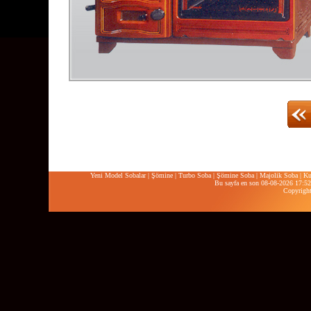
Yeni Model Sobalar
|
Şömine
|
Turbo Soba
|
Şömine Soba
|
Majolik Soba
|
Ku
Bu sayfa en son 08-08-2026 17:52:
Copyrigh