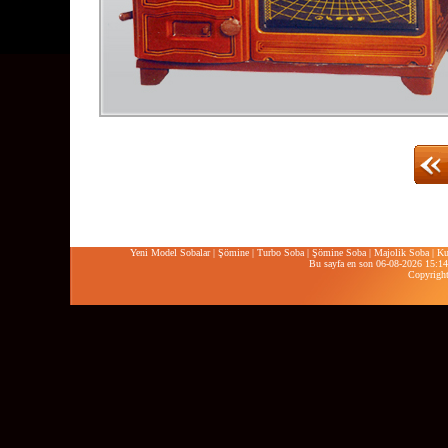
Yeni Model Sobalar
|
Şömine
|
Turbo Soba
|
Şömine Soba
|
Majolik Soba
|
Ku
Bu sayfa en son 06-08-2026 15:14:
Copyrigh